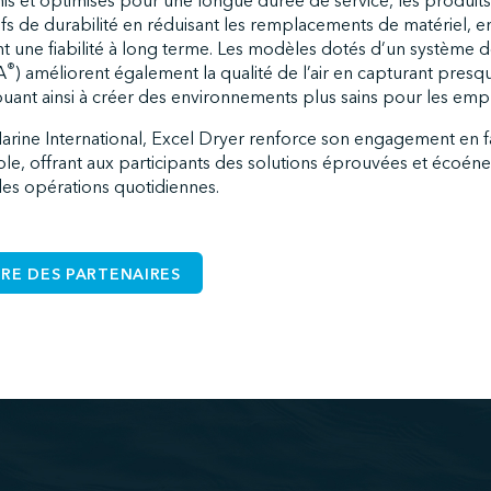
is et optimisés pour une longue durée de service, les produit
ifs de durabilité en réduisant les remplacements de matériel, e
ant une fiabilité à long terme. Les modèles dotés d’un système d
®
A
) améliorent également la qualité de l’air en capturant presqu
uant ainsi à créer des environnements plus sains pour les emplo
arine International, Excel Dryer renforce son engagement en 
, offrant aux participants des solutions éprouvées et écoéne
des opérations quotidiennes.
IRE DES PARTENAIRES