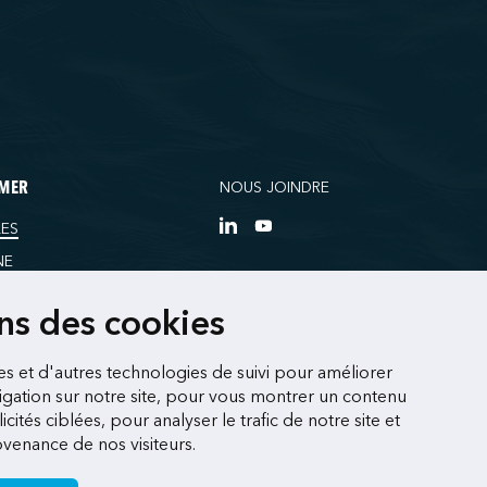
NOUS JOINDRE
RMER
ES
NE
RCES
ons des cookies
es et d'autres technologies de suivi pour améliorer
gation sur notre site, pour vous montrer un contenu
cités ciblées, pour analyser le trafic de notre site et
enance de nos visiteurs.