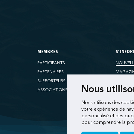
MEMBRES
S'INFO
PARTICIPANTS
NOUVELL
PARTENAIRES
MAGAZI
SUPPORTEURS
RESSOU
Nous utilis
ASSOCIATIONS
Nous utilisons des cooki
votre expérience de navi
personnalisé et des publi
pour comprendre la prov