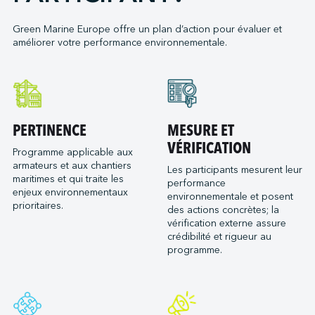
Neoline
Green Marine Europe offre un plan d’action pour évaluer et
Orange Marine
améliorer votre performance environnementale.
Orient Express Silenseas
Penn Ar Bed
Ponant
Port de Bordeaux
PERTINENCE
MESURE ET
Socatra
VÉRIFICATION
Sogestran Shipping
Programme applicable aux
armateurs et aux chantiers
Les participants mesurent leur
SOMARA
maritimes et qui traite les
performance
SPM Ferries
enjeux environnementaux
environnementale et posent
prioritaires.
VELA
des actions concrètes; la
vérification externe assure
crédibilité et rigueur au
programme.