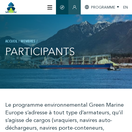
PROGRAMME
EN
GUIDE INTELLIGENT
ESPACE MEMBRES
À PROPOS
ACCUEIL
MEMBRES
CERTIFICATION
PARTICIPANTS
MEMBRES
GREEN SHIPPING DAY
;
Le programme environnemental Green Marine
S'INFORMER
Europe s’adresse à tout type d’armateurs, qu’il
s’agisse de cargos (vraquiers, navires auto-
NOUS JOINDRE
déchargeurs, navires porte-conteneurs,