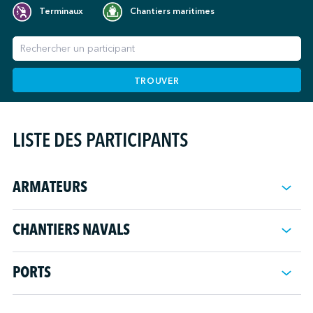
Terminaux
Chantiers maritimes
TROUVER
LISTE DES PARTICIPANTS
ARMATEURS
Ambassador Cruise Line
CHANTIERS NAVALS
Baleària
Bourbon Offshore Surf
CARDEM
Brittany Ferries
PORTS
Chantier Naval de Marseille
CATLANTE Catamarans
Autorité portuaire de Carthagène
DESAN Shipyard
Canbaz Shipping Group