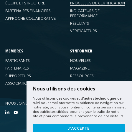
ÉQUIPE ET STRUCTURE
PROCESSUS DE CERTIFICATION
PARTENAIRES FINANCIERS
INDICATEURS DE
PERFORMANCE
APPROCHE COLLABORATIVE
RÉSULTATS
VÉRIFICATEURS
MEMBRES
S'INFORMER
PARTICIPANTS
NOUVELLES
PARTENAIRES
MAGAZINE
SUPPORTEURS
RESSOURCES
ASSOCIATIONS
Nous utilisons des cookies
Nous utilisons des cookies et d'autres technologies de
suivi pour améliorer votre expérience de navigation sur
NOUS JOINDRE
notre site, pour vous montrer un contenu personnalisé et
des publicités ciblées, pour analyser le trafic de notre
site et pour comprendre la provenance de nos visiteurs.
J'ACCEPTE