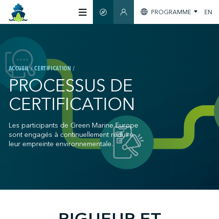
PROGRAMME
EN
GUIDE INTELLIGENT
ESPACE MEMBRES
À PROPOS
ACCUEIL
CERTIFICATION
CERTIFICATION
PROCESSUS DE
CERTIFICATION
MEMBRES
Les participants de Green Marine Europe
sont engagés à continuellement réduire
GREEN SHIPPING DAY
leur empreinte environnementale.
S'INFORMER
;
NOUS JOINDRE