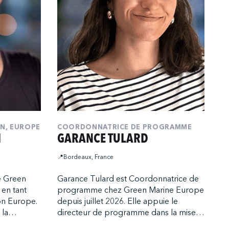
N, EUROPE
COORDONNATRICE DE PROGRAMME
I
GARANCE TULARD
📍Bordeaux, France
de Green
Garance Tulard est Coordonnatrice de
 en tant
programme chez Green Marine Europe
on Europe.
depuis juillet 2026. Elle appuie le
 la
directeur de programme dans la mise
du
en œuvre et le déploiement de la