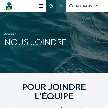
PROGRAMME
EN
GUIDE INTELLIGENT
ESPACE MEMBRES
À PROPOS
ACCUEIL
CERTIFICATION
NOUS JOINDRE
MEMBRES
GREEN SHIPPING DAY
;
POUR JOINDRE
S'INFORMER
L'ÉQUIPE
NOUS JOINDRE