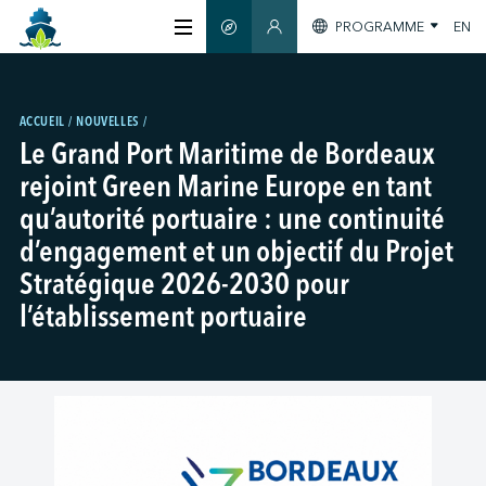
PROGRAMME
EN
GUIDE INTELLIGENT
ESPACE MEMBRES
À PROPOS
ACCUEIL
NOUVELLES
Le Grand Port Maritime de Bordeaux
CERTIFICATION
rejoint Green Marine Europe en tant
qu’autorité portuaire : une continuité
MEMBRES
d’engagement et un objectif du Projet
Stratégique 2026-2030 pour
GREEN SHIPPING DAY
l’établissement portuaire
S'INFORMER
NOUS JOINDRE