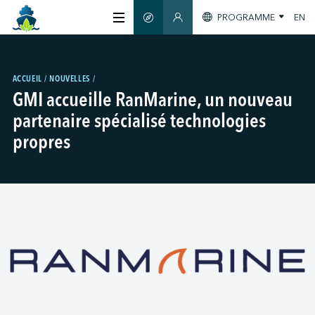
PROGRAMME
EN
GUIDE INTELLIGENT
ESPACE MEMBRES
À PROPOS
ACCUEIL
NOUVELLES
GMI accueille RanMarine, un nouveau
CERTIFICATION
partenaire spécialisé technologies
propres
MEMBRES
GREEN SHIPPING DAY
S'INFORMER
NOUS JOINDRE