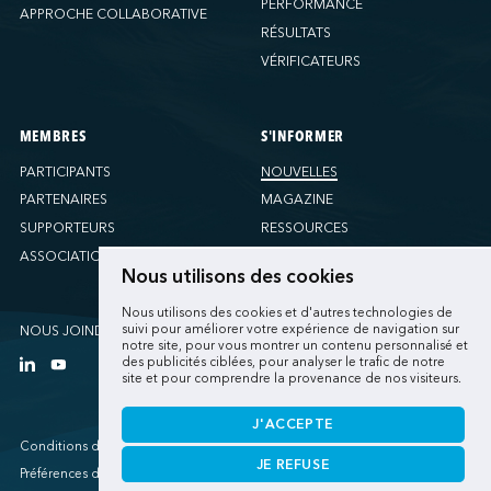
PERFORMANCE
APPROCHE COLLABORATIVE
RÉSULTATS
VÉRIFICATEURS
MEMBRES
S'INFORMER
PARTICIPANTS
NOUVELLES
PARTENAIRES
MAGAZINE
SUPPORTEURS
RESSOURCES
ASSOCIATIONS
Nous utilisons des cookies
Nous utilisons des cookies et d'autres technologies de
suivi pour améliorer votre expérience de navigation sur
NOUS JOINDRE
notre site, pour vous montrer un contenu personnalisé et
des publicités ciblées, pour analyser le trafic de notre
site et pour comprendre la provenance de nos visiteurs.
J'ACCEPTE
Conditions d'utilisations
JE REFUSE
Préférences de cookies