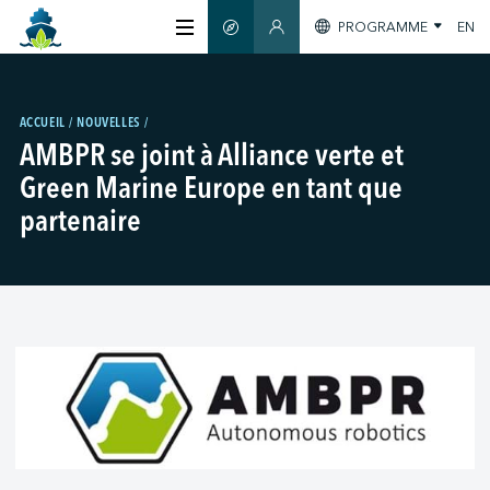
PROGRAMME
EN
GUIDE INTELLIGENT
ESPACE MEMBRES
À PROPOS
ACCUEIL
NOUVELLES
AMBPR se joint à Alliance verte et
CERTIFICATION
Green Marine Europe en tant que
partenaire
MEMBRES
GREEN SHIPPING DAY
S'INFORMER
NOUS JOINDRE