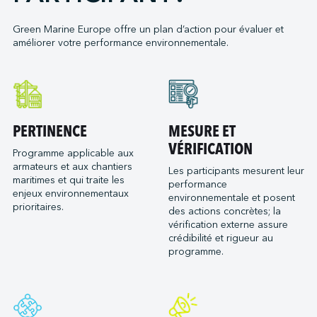
Neoline
Green Marine Europe offre un plan d’action pour évaluer et
Orange Marine
améliorer votre performance environnementale.
Orient Express Silenseas
Penn Ar Bed
Ponant
Port de Bordeaux
PERTINENCE
MESURE ET
Socatra
VÉRIFICATION
Sogestran Shipping
Programme applicable aux
armateurs et aux chantiers
Les participants mesurent leur
SOMARA
maritimes et qui traite les
performance
SPM Ferries
enjeux environnementaux
environnementale et posent
prioritaires.
VELA
des actions concrètes; la
vérification externe assure
crédibilité et rigueur au
programme.