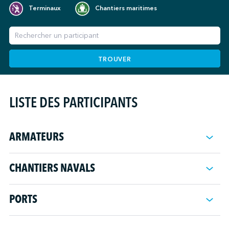
Terminaux
Chantiers maritimes
TROUVER
LISTE DES PARTICIPANTS
ARMATEURS
Ambassador Cruise Line
CHANTIERS NAVALS
Baleària
Bourbon Offshore Surf
CARDEM
Brittany Ferries
PORTS
Chantier Naval de Marseille
CATLANTE Catamarans
Autorité portuaire de Carthagène
DESAN Shipyard
Canbaz Shipping Group