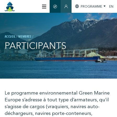
PROGRAMME
EN
GUIDE INTELLIGENT
ESPACE MEMBRES
À PROPOS
ACCUEIL
MEMBRES
CERTIFICATION
PARTICIPANTS
MEMBRES
GREEN SHIPPING DAY
;
Le programme environnemental Green Marine
S'INFORMER
Europe s’adresse à tout type d’armateurs, qu’il
s’agisse de cargos (vraquiers, navires auto-
NOUS JOINDRE
déchargeurs, navires porte-conteneurs,