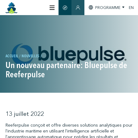
PROGRAMME
EN
GUIDE INTELLIGENT
ESPACE MEMBRES
À PROPOS
CERTIFICATION
ACCUEIL
NOUVELLES
Un nouveau partenaire: Bluepulse de
MEMBRES
Reeferpulse
GREEN SHIPPING DAY
S'INFORMER
13 juillet 2022
Reeferpulse conçoit et offre diverses solutions analytiques pour
l'industrie maritime en utilisant l'intelligence artificielle et
NOUS JOINDRE
l'apprentissage automatique pour prédire les résultats et