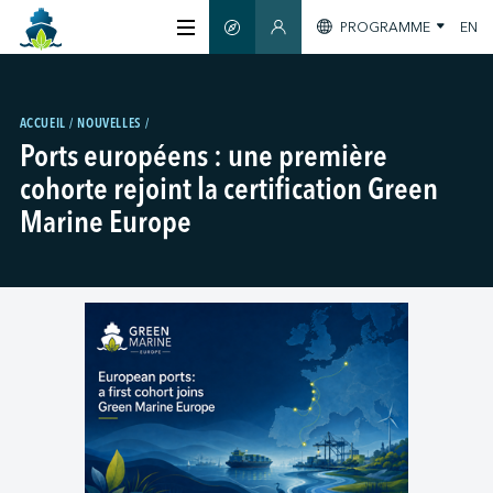
PROGRAMME
EN
GUIDE INTELLIGENT
ESPACE MEMBRES
À PROPOS
ACCUEIL
NOUVELLES
Ports européens : une première
CERTIFICATION
cohorte rejoint la certification Green
Marine Europe
MEMBRES
GREEN SHIPPING DAY
S'INFORMER
NOUS JOINDRE