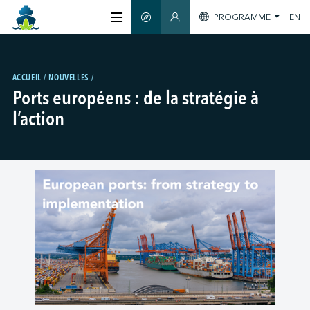
PROGRAMME
EN
GUIDE INTELLIGENT
ESPACE MEMBRES
À PROPOS
ACCUEIL
NOUVELLES
Ports européens : de la stratégie à
CERTIFICATION
l’action
MEMBRES
GREEN SHIPPING DAY
S'INFORMER
NOUS JOINDRE