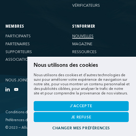
VÉRIFICATEURS
MEMBRES
S'INFORMER
PARTICIPANTS
NOUVELLES
PARTENAIRES
MAGAZINE
SUPPORTEURS
RESSOURCES
ASSOCIATIONS
Nous utilisons des cookies
Nous utilisons des cookies et d'autres technologies de
suivi pour améliorer votre expérience de navigation sur
NOUS JOINDRE
notre site, pour vous montrer un contenu personnalisé et
des publicités ciblées, pour analyser le trafic de notre
site et pour comprendre la provenance de nos visiteurs.
J'ACCEPTE
Conditions d'utilisations
JE REFUSE
Préférences de cookies
© 2023 — Alliance verte
CHANGER MES PRÉFÉRENCES
Une réalisation
de Sigmund