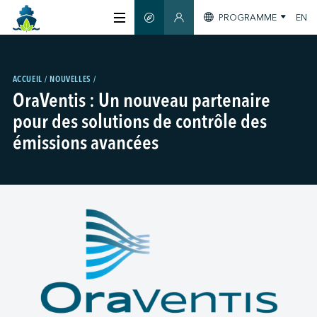
PROGRAMME
EN
GUIDE INTELLIGENT
ESPACE MEMBRES
À PROPOS
ACCUEIL
NOUVELLES
OraVentis : Un nouveau partenaire
CERTIFICATION
pour des solutions de contrôle des
émissions avancées
MEMBRES
GREEN SHIPPING DAY
S'INFORMER
NOUS JOINDRE