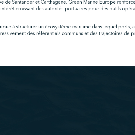
ive de Santander et Carthagène, Green Marine Europe renforc
intérêt croissant des autorités portuaires pour des outils opér
ibue à structurer un écosystème maritime dans lequel ports, a
ressivement des référentiels communs et des trajectoires de p