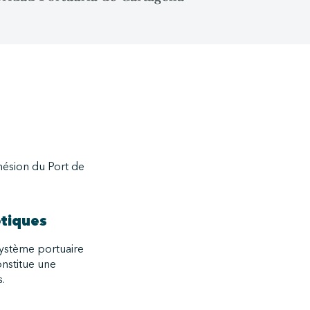
hésion du Port de
étiques
système portuaire
onstitue une
.