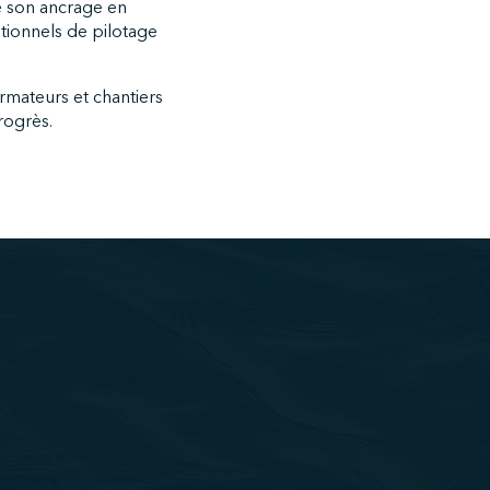
e son ancrage en
ationnels de pilotage
rmateurs et chantiers
rogrès.