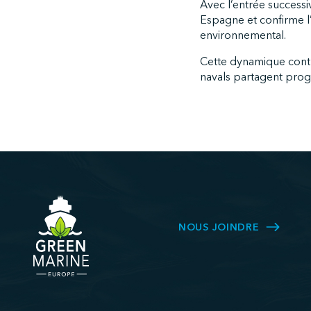
Avec l’entrée success
Espagne et confirme l’
environnemental.
Cette dynamique contr
navals partagent prog
NOUS JOINDRE