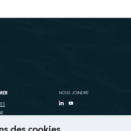
NOUS JOINDRE
RMER
ES
NE
RCES
ons des cookies