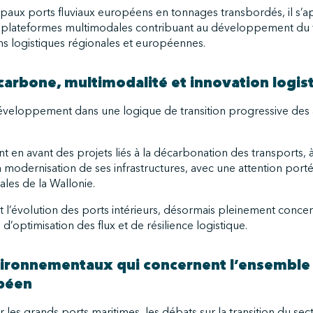
ipaux ports fluviaux européens en tonnages transbordés, il s’a
de plateformes multimodales contribuant au développement du 
ns logistiques régionales et européennes.
carbone, multimodalité et innovation logis
veloppement dans une logique de transition progressive des ac
en avant des projets liés à la décarbonation des transports, à 
à la modernisation de ses infrastructures, avec une attention porté
riales de la Wallonie.
 l’évolution des ports intérieurs, désormais pleinement concer
 d’optimisation des flux et de résilience logistique.
ironnementaux qui concernent l’ensemble
opéen
les grands ports maritimes, les débats sur la transition du se