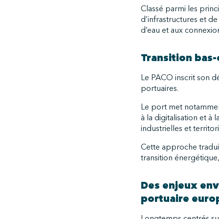
Classé parmi les princ
d’infrastructures et 
d’eau et aux connexio
Transition bas-
Le PACO inscrit son dé
portuaires.
Le port met notamment 
à la digitalisation et 
industrielles et territo
Cette approche traduit
transition énergétique,
Des enjeux env
portuaire eur
Longtemps centrés sur 