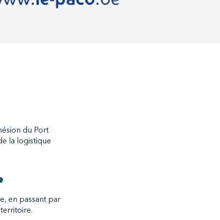
hésion du Port
e la logistique
e
de, en passant par
erritoire.