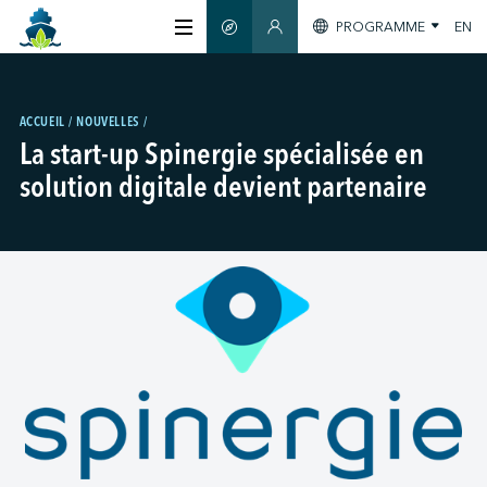
PROGRAMME
EN
GUIDE INTELLIGENT
ESPACE MEMBRES
À PROPOS
ACCUEIL
NOUVELLES
La start-up Spinergie spécialisée en
CERTIFICATION
solution digitale devient partenaire
MEMBRES
GREEN SHIPPING DAY
S'INFORMER
NOUS JOINDRE