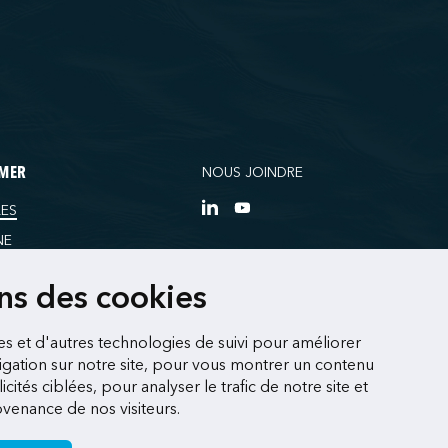
NOUS JOINDRE
RMER
ES
NE
RCES
ons des cookies
es et d'autres technologies de suivi pour améliorer
gation sur notre site, pour vous montrer un contenu
cités ciblées, pour analyser le trafic de notre site et
enance de nos visiteurs.