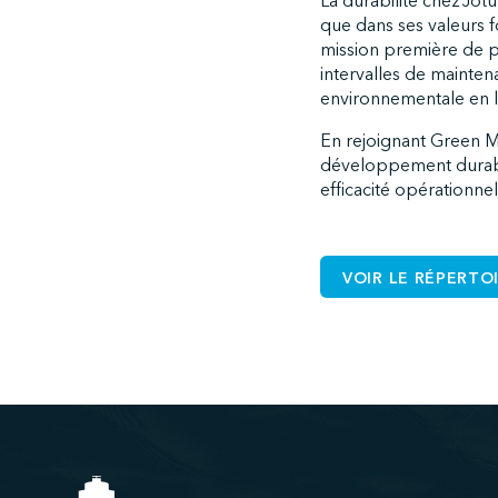
La durabilité chez Jotu
que dans ses valeurs f
mission première de p
intervalles de maintena
environnementale en l
En rejoignant Green M
développement durable
efficacité opérationne
VOIR LE RÉPERTO