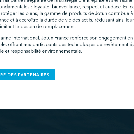
n fait partie intégrante de la stratégie d’entreprise et s’enracine 
ondamentales : loyauté, bienveillance, respect et audace. En 
rotéger les biens, la gamme de produits de Jotun contribue à
nce et à accroître la durée de vie des actifs, réduisant ainsi le
imitant le besoin de remplacement.
arine International, Jotun France renforce son engagement en
, offrant aux participants des technologies de revêtement ép
lle et responsabilité environnementale.
IRE DES PARTENAIRES