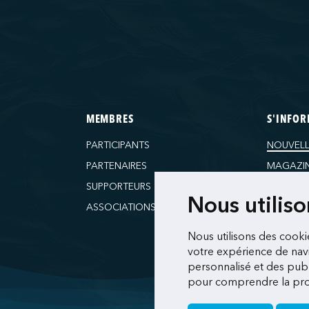
MEMBRES
S'INFO
PARTICIPANTS
NOUVELL
PARTENAIRES
MAGAZI
SUPPORTEURS
RESSOU
Nous utilis
ASSOCIATIONS
Nous utilisons des cooki
votre expérience de navi
personnalisé et des publi
pour comprendre la prov