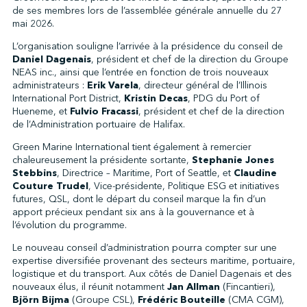
de ses membres lors de l’assemblée générale annuelle du 27
mai 2026.
L’organisation souligne l’arrivée à la présidence du conseil de
↩︎
Daniel Dagenais
, président et chef de la direction du Groupe
NEAS inc., ainsi que l’entrée en fonction de trois nouveaux
administrateurs :
Erik Varela
, directeur général de l’Illinois
International Port District,
Kristin Decas
, PDG du Port of
Hueneme, et
Fulvio Fracassi
, président et chef de la direction
de l’Administration portuaire de Halifax.
Green Marine International tient également à remercier
chaleureusement la présidente sortante,
Stephanie Jones
Stebbins
, Directrice – Maritime, Port of Seattle, et
Claudine
Couture Trudel
, Vice-présidente, Politique ESG et initiatives
futures, QSL, dont le départ du conseil marque la fin d’un
apport précieux pendant six ans à la gouvernance et à
l’évolution du programme.
Le nouveau conseil d’administration pourra compter sur une
expertise diversifiée provenant des secteurs maritime, portuaire,
logistique et du transport. Aux côtés de Daniel Dagenais et des
nouveaux élus, il réunit notamment
Jan Allman
(Fincantieri),
Björn Bijma
(Groupe CSL),
Frédéric Bouteille
(CMA CGM),