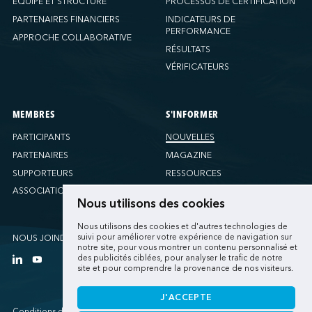
ÉQUIPE ET STRUCTURE
PROCESSUS DE CERTIFICATION
PARTENAIRES FINANCIERS
INDICATEURS DE
PERFORMANCE
APPROCHE COLLABORATIVE
RÉSULTATS
VÉRIFICATEURS
MEMBRES
S'INFORMER
PARTICIPANTS
NOUVELLES
PARTENAIRES
MAGAZINE
SUPPORTEURS
RESSOURCES
ASSOCIATIONS
Nous utilisons des cookies
Nous utilisons des cookies et d'autres technologies de
suivi pour améliorer votre expérience de navigation sur
NOUS JOINDRE
notre site, pour vous montrer un contenu personnalisé et
des publicités ciblées, pour analyser le trafic de notre
site et pour comprendre la provenance de nos visiteurs.
J'ACCEPTE
Conditions d'utilisations