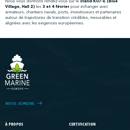
Nous vous donnons rendez-vous sur le
stand K07-E (Blue
Village, Hall 2)
les
3 et 4 février
pour échanger avec
armateurs, chantiers navals, ports, investisseurs et partenaires
autour de trajectoires de transition crédibles, mesurables et
alignées avec les exigences européennes.
NOUS JOINDRE
À PROPOS
CERTIFICATION