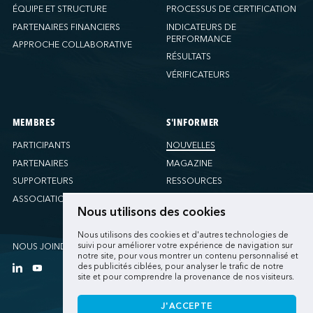
ÉQUIPE ET STRUCTURE
PROCESSUS DE CERTIFICATION
PARTENAIRES FINANCIERS
INDICATEURS DE
PERFORMANCE
APPROCHE COLLABORATIVE
RÉSULTATS
VÉRIFICATEURS
MEMBRES
S'INFORMER
PARTICIPANTS
NOUVELLES
PARTENAIRES
MAGAZINE
SUPPORTEURS
RESSOURCES
ASSOCIATIONS
Nous utilisons des cookies
Nous utilisons des cookies et d'autres technologies de
suivi pour améliorer votre expérience de navigation sur
NOUS JOINDRE
notre site, pour vous montrer un contenu personnalisé et
des publicités ciblées, pour analyser le trafic de notre
site et pour comprendre la provenance de nos visiteurs.
J'ACCEPTE