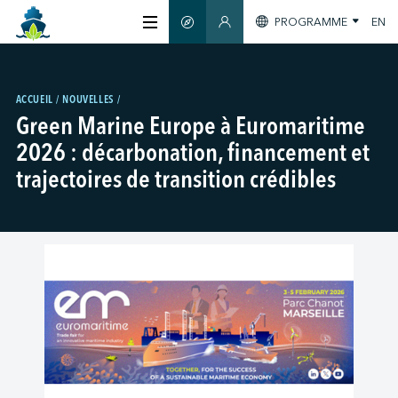
PROGRAMME
EN
GUIDE INTELLIGENT
ESPACE MEMBRES
À PROPOS
ACCUEIL
NOUVELLES
Green Marine Europe à Euromaritime
CERTIFICATION
2026 : décarbonation, financement et
trajectoires de transition crédibles
MEMBRES
GREEN SHIPPING DAY
S'INFORMER
NOUS JOINDRE