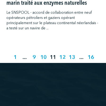
marin traité aux enzymes naturelles
Le SNSPOOL - accord de collaboration entre neuf
opérateurs pétroliers et gaziers opérant
principalement sur le plateau continental néerlandais -
a testé sur un navire de ...
1
...
9
10
11
12
13
...
16