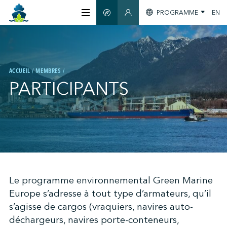
PROGRAMME
EN
GUIDE INTELLIGENT
ESPACE MEMBRES
À PROPOS
ACCUEIL
MEMBRES
CERTIFICATION
PARTICIPANTS
MEMBRES
GREEN SHIPPING DAY
;
Le programme environnemental Green Marine
S'INFORMER
Europe s’adresse à tout type d’armateurs, qu’il
s’agisse de cargos (vraquiers, navires auto-
NOUS JOINDRE
déchargeurs, navires porte-conteneurs,