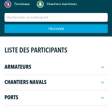
Terminaux
Chantiers maritimes
TROUVER
LISTE DES PARTICIPANTS
ARMATEURS
Ambassador Cruise Line
CHANTIERS NAVALS
Baleària
Bourbon Offshore Surf
CARDEM
Brittany Ferries
PORTS
Chantier Naval de Marseille
CATLANTE Catamarans
Autorité portuaire de Carthagène
DESAN Shipyard
Canbaz Shipping Group