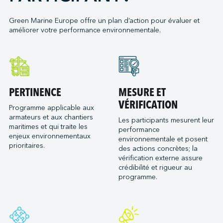
Neoline
Green Marine Europe offre un plan d’action pour évaluer et
Orange Marine
améliorer votre performance environnementale.
Orient Express Silenseas
Penn Ar Bed
Ponant
Port de Bordeaux
PERTINENCE
MESURE ET
Socatra
VÉRIFICATION
Sogestran Shipping
Programme applicable aux
armateurs et aux chantiers
Les participants mesurent leur
SOMARA
maritimes et qui traite les
performance
SPM Ferries
enjeux environnementaux
environnementale et posent
prioritaires.
VELA
des actions concrètes; la
vérification externe assure
crédibilité et rigueur au
programme.